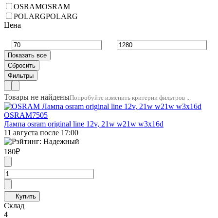
OSRAM
OSRAM
POLARG
POLARG
Цена
Товары не найдены
Попробуйте изменить критерии фильтров ...
OSRAM
7505
Лампа osram original line 12v, 21w w21w w3x16d
11 августа после 17:00
180
₽
Склад
4