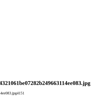
604321061be07282b249663114ee083.jpg
14ee083.jpg
4
1
5
1