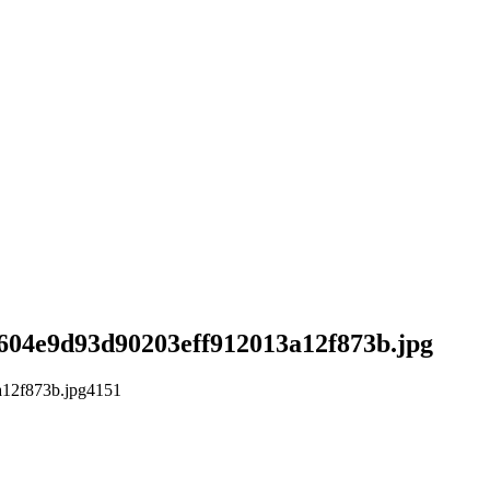
6604e9d93d90203eff912013a12f873b.jpg
a12f873b.jpg
4
1
5
1