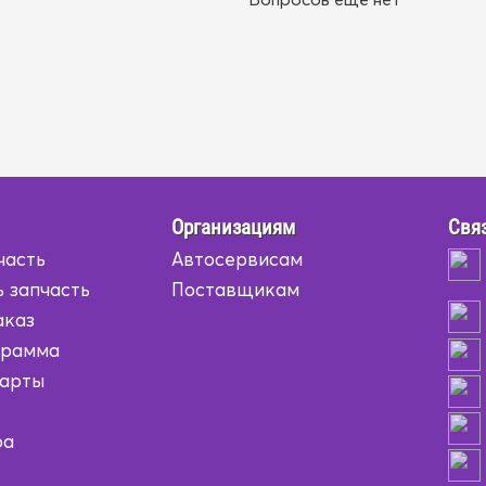
Организациям
Связ
часть
Автосервисам
 запчасть
Поставщикам
аказ
грамма
карты
ра