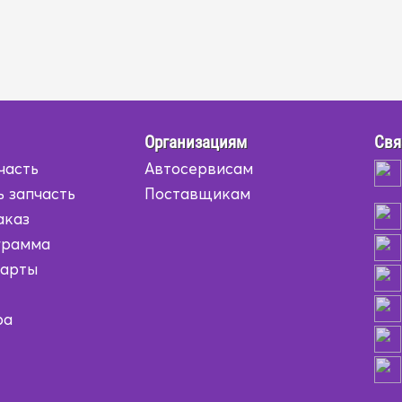
Организациям
Свя
часть
Автосервисам
ь запчасть
Поставщикам
аказ
грамма
карты
ра