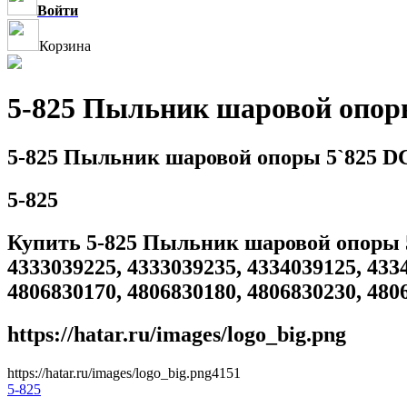
Войти
Корзина
5-825 Пыльник шаровой опор
5-825 Пыльник шаровой опоры 5`825 D
5-825
Купить 5-825 Пыльник шаровой опоры 5`8
4333039225, 4333039235, 4334039125, 433
4806830170, 4806830180, 4806830230, 480
https://hatar.ru/images/logo_big.png
https://hatar.ru/images/logo_big.png
4
1
5
1
5-825