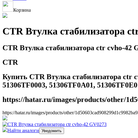
Корзина
CTR Втулка стабилизатора ct
CTR Втулка стабилизатора ctr cvho-42 
CTR
Купить CTR Втулка стабилизатора ctr 
51306TF0003, 51306TF0A01, 51306TF0E0
https://hatar.ru/images/products/other/
https://hatar.ru/images/products/other/1d50603cad908299d1c9982ba
Найти аналоги