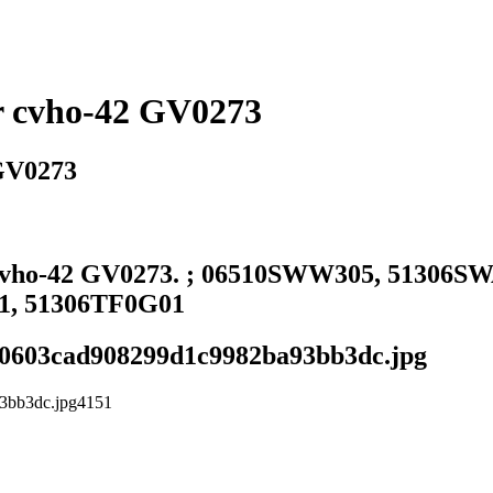
r cvho-42 GV0273
GV0273
cvho-42 GV0273. ; 06510SWW305, 51306S
1, 51306TF0G01
1d50603cad908299d1c9982ba93bb3dc.jpg
93bb3dc.jpg
4
1
5
1