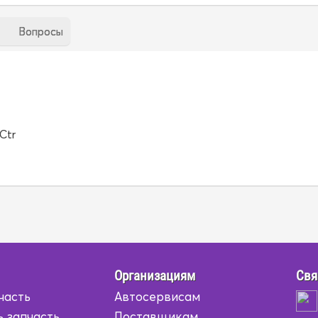
Вопросы
Ctr
Организациям
Свя
часть
Автосервисам
ь запчасть
Поставщикам