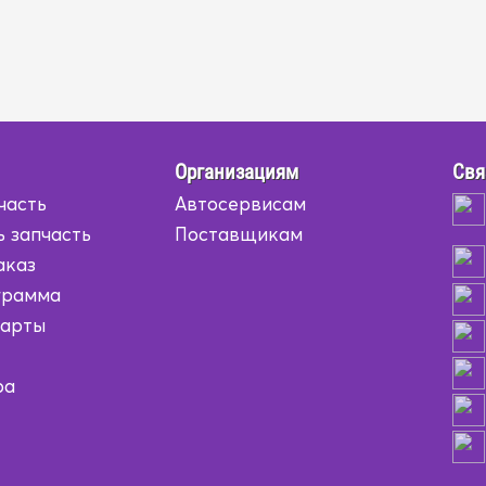
Организациям
Свя
часть
Автосервисам
ь запчасть
Поставщикам
аказ
грамма
карты
ра