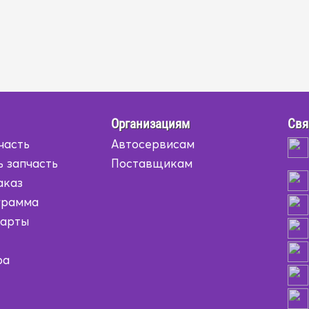
Организациям
Свя
часть
Автосервисам
ь запчасть
Поставщикам
аказ
грамма
карты
ра