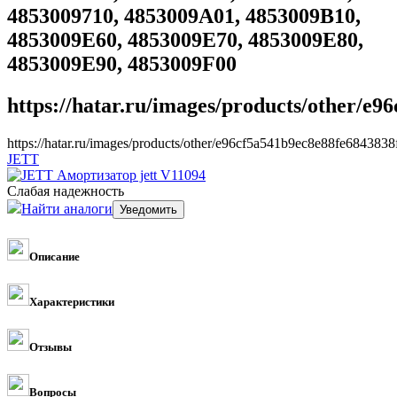
4853009710, 4853009A01, 4853009B10,
4853009E60, 4853009E70, 4853009E80,
4853009E90, 4853009F00
https://hatar.ru/images/products/other/e
https://hatar.ru/images/products/other/e96cf5a541b9ec8e88fe6843838
JETT
Слабая надежность
Найти аналоги
Описание
Характеристики
Отзывы
Вопросы