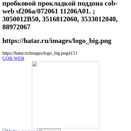
пробковой прокладкой поддона cob-
web sf206a/072061 11206A01. ;
3050012B50, 3516812060, 3533012040,
88972067
https://hatar.ru/images/logo_big.png
https://hatar.ru/images/logo_big.png
4
1
5
1
COB-WEB