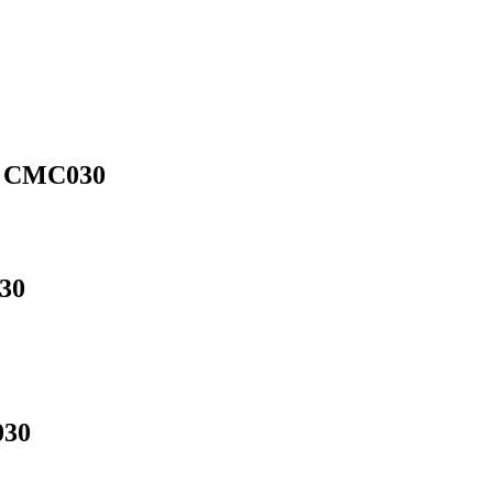
g CMC030
30
030