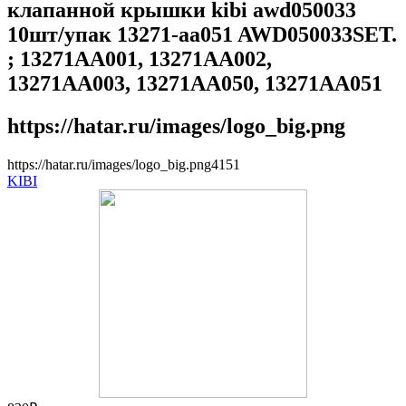
клапанной крышки kibi awd050033
10шт/упак 13271-aa051 AWD050033SET.
; 13271AA001, 13271AA002,
13271AA003, 13271AA050, 13271AA051
https://hatar.ru/images/logo_big.png
https://hatar.ru/images/logo_big.png
4
1
5
1
KIBI