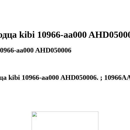
одца kibi 10966-aa000 AHD0500
10966-aa000 AHD050006
а kibi 10966-aa000 AHD050006. ; 10966A