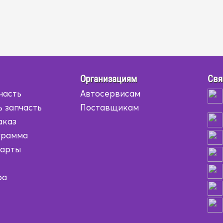
Организациям
Свя
часть
Автосервисам
ь запчасть
Поставщикам
аказ
грамма
карты
ра