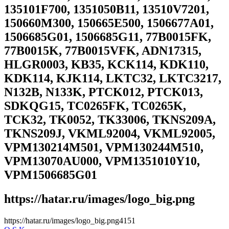
135101F700, 1351050B11, 13510V7201,
150660M300, 150665E500, 1506677A01,
1506685G01, 1506685G11, 77B0015FK,
77B0015K, 77B0015VFK, ADN17315,
HLGR0003, KB35, KCK114, KDK110,
KDK114, KJK114, LKTC32, LKTC3217,
N132B, N133K, PTCK012, PTCK013,
SDKQG15, TC0265FK, TC0265K,
TCK32, TK0052, TK33006, TKNS209A,
TKNS209J, VKML92004, VKML92005,
VPM130214M501, VPM130244M510,
VPM13070AU000, VPM1351010Y10,
VPM1506685G01
https://hatar.ru/images/logo_big.png
https://hatar.ru/images/logo_big.png
4
1
5
1