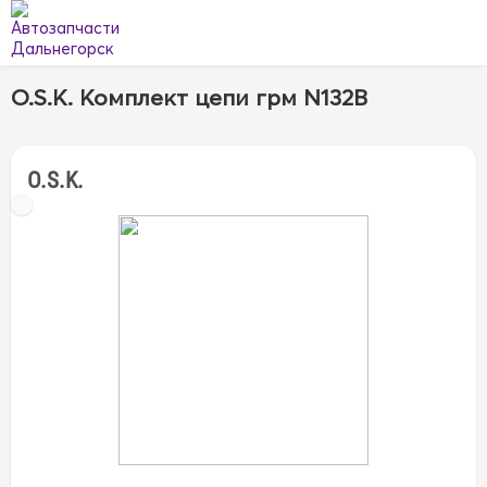
O.S.K. Комплект цепи грм N132B
O.S.K.