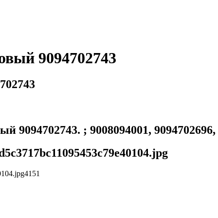
овый 9094702743
702743
9094702743. ; 9008094001, 9094702696, 9
08d5c3717bc11095453c79e40104.jpg
0104.jpg
4
1
5
1