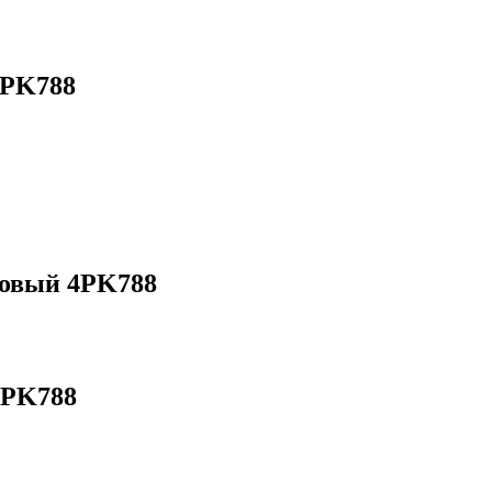
4PK788
ковый 4PK788
4PK788