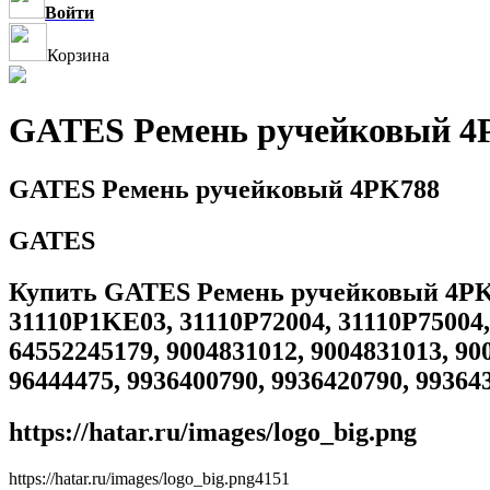
Войти
Корзина
GATES Ремень ручейковый 4
GATES Ремень ручейковый 4PK788
GATES
Купить GATES Ремень ручейковый 4PK788
31110P1KE03, 31110P72004, 31110P75004,
64552245179, 9004831012, 9004831013, 90
96444475, 9936400790, 9936420790, 993
https://hatar.ru/images/logo_big.png
https://hatar.ru/images/logo_big.png
4
1
5
1