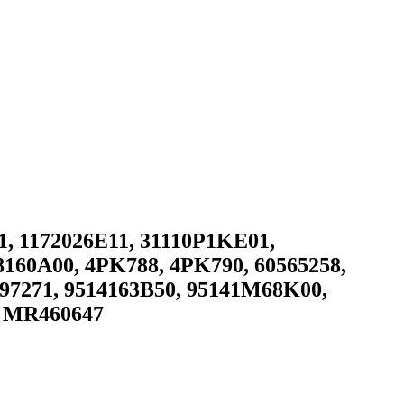
, 1172026E11, 31110P1KE01,
8160A00, 4PK788, 4PK790, 60565258,
0297271, 9514163B50, 95141M68K00,
, MR460647