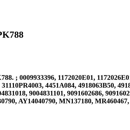
PK788
. ; 0009933396, 1172020E01, 1172026E01
 31110PR4003, 4451A084, 4918063B50, 491
04831018, 9004831101, 9091602686, 90916
6430790, AY14040790, MN137180, MR460467