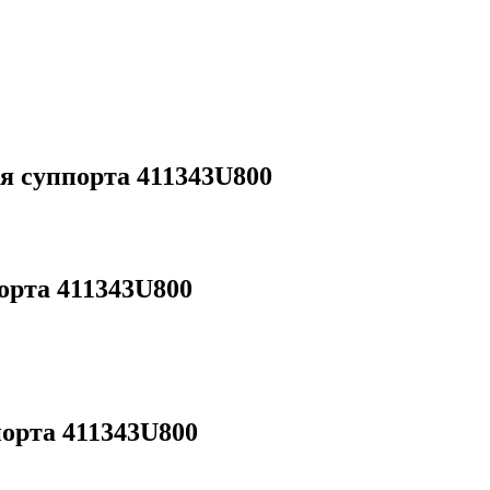
 суппорта 411343U800
рта 411343U800
орта 411343U800