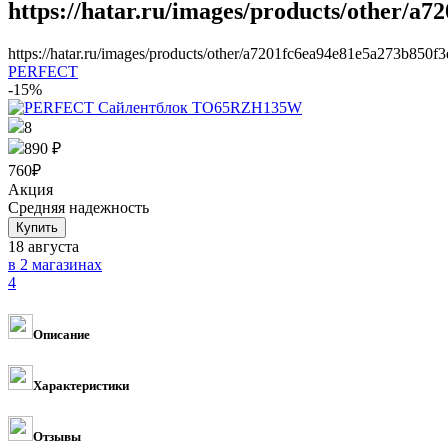
https://hatar.ru/images/products/other/a
https://hatar.ru/images/products/other/a7201fc6ea94e81e5a273b850f
PERFECT
-15%
8
890 ₽
760
₽
Акция
Средняя надежность
18 августа
в 2 магазинах
4
Описание
Характеристики
Отзывы