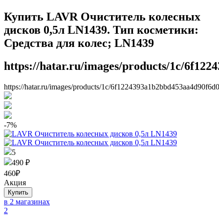
Купить LAVR Очиститель колесных
дисков 0,5л LN1439. Тип косметики:
Средства для колес; LN1439
https://hatar.ru/images/products/1c/6f12
https://hatar.ru/images/products/1c/6f1224393a1b2bbd453aa4d90f6d
-7%
5
490 ₽
460
₽
Акция
в 2 магазинах
2