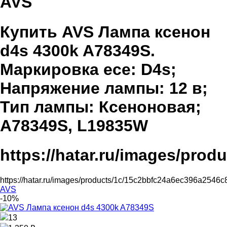
AVS
Купить AVS Лампа ксенон
d4s 4300k A78349S.
Маркировка ece: D4s;
Напряжение лампы: 12 в;
Тип лампы: Ксеноновая;
A78349S, L19835W
https://hatar.ru/images/pro
https://hatar.ru/images/products/1c/15c2bbfc24a6ec396a2546c
AVS
-10%
13