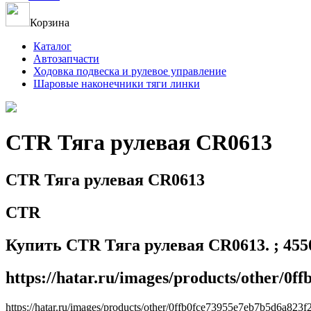
Корзина
Каталог
Автозапчасти
Ходовка подвеска и рулевое управление
Шаровые наконечники тяги линки
CTR Тяга рулевая CR0613
CTR Тяга рулевая CR0613
CTR
Купить CTR Тяга рулевая CR0613. ; 455
https://hatar.ru/images/products/other/0
https://hatar.ru/images/products/other/0ffb0fce73955e7eb7b5d6a823f