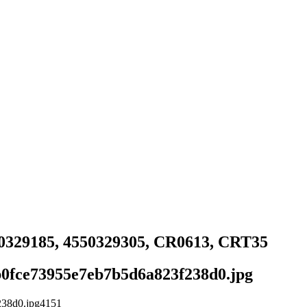
0329185, 4550329305, CR0613, CRT35
ffb0fce73955e7eb7b5d6a823f238d0.jpg
238d0.jpg
4
1
5
1