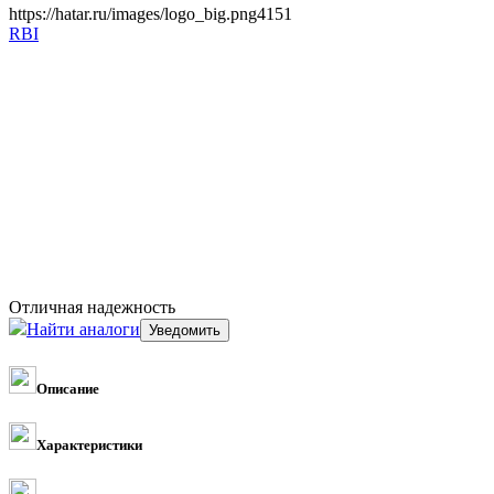
https://hatar.ru/images/logo_big.png
4
1
5
1
RBI
Отличная надежность
Найти аналоги
Описание
Характеристики