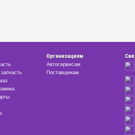
Организациям
Свя
часть
Автосервисам
 запчасть
Поставщикам
аказ
грамма
арты
а