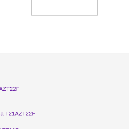
1AZT22F
ора T21AZT22F