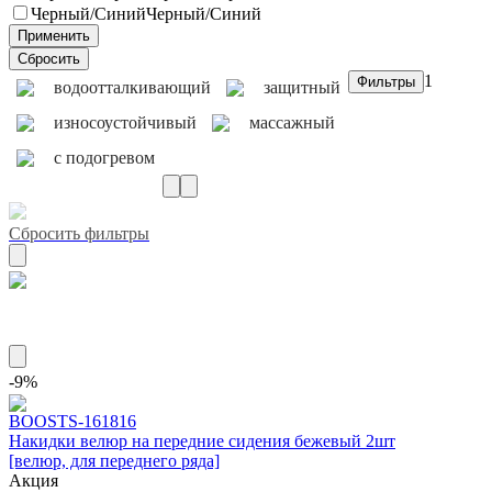
Черный/Синий
Черный/Синий
1
водоотталкивающий
защитный
износоустойчивый
массажный
с подогревом
Сбросить фильтры
Материал велюр
-9%
BOOST
S-161816
Накидки велюр на передние сидения бежевый 2шт
[велюр, для переднего ряда]
Акция