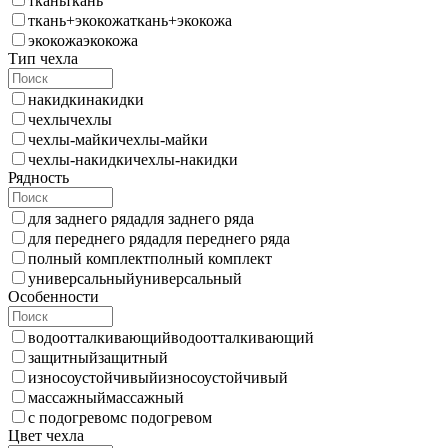
ткань
ткань
ткань+экокожа
ткань+экокожа
экокожа
экокожа
Тип чехла
накидки
накидки
чехлы
чехлы
чехлы-майки
чехлы-майки
чехлы-накидки
чехлы-накидки
Рядность
для заднего ряда
для заднего ряда
для переднего ряда
для переднего ряда
полный комплект
полный комплект
универсальный
универсальный
Особенности
водоотталкивающий
водоотталкивающий
защитный
защитный
износоустойчивый
износоустойчивый
массажный
массажный
с подогревом
с подогревом
Цвет чехла