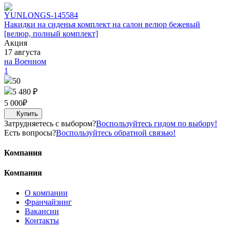
YUNLONG
S-145584
Накидки на сиденья комплект на салон велюр бежевый
[велюр, полный комплект]
Акция
17 августа
на Военном
1
50
5 480 ₽
5 000
₽
Затрудняетесь с выбором?
Воспользуйтесь гидом по выбору!
Есть вопросы?
Воспользуйтесь обратной связью!
Компания
Компания
О компании
Франчайзинг
Вакансии
Контакты