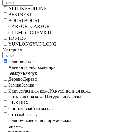
AIRLINE
AIRLINE
BEST
BEST
BOOST
BOOST
CARFORT
CARFORT
CHEMISH
CHEMISH
TRS
TRS
YUNLONG
YUNLONG
Материал
велюр
велюр
Алькантара
Алькантара
Бамбук
Бамбук
Дерево
Дерево
Замша
Замша
Искусственная кожа
Искусственная кожа
Натуральная кожа
Натуральная кожа
ПВХ
ПВХ
Спонжевая
Спонжевая
Стразы
Стразы
велюр+экокожа
велюр+экокожа
мех
мех