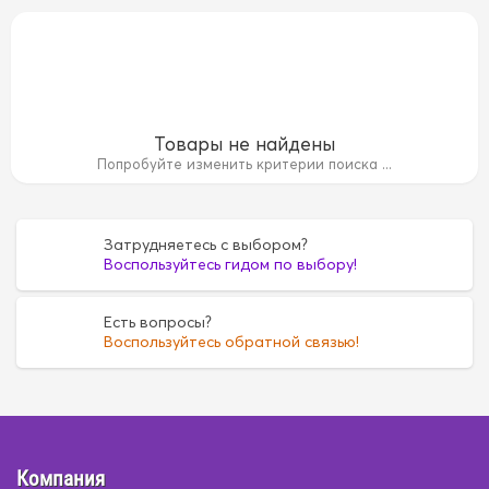
Товары не найдены
Попробуйте изменить критерии поиска ...
Затрудняетесь с выбором?
Воспользуйтесь гидом по выбору!
мбук
Бамбук
Замша
Замша
Искусственная кож
Есть вопросы?
Воспользуйтесь обратной связью!
азы
велюр
велюр
велюр+экокожа
велюр+экок
экокожа
экокожа
Компания