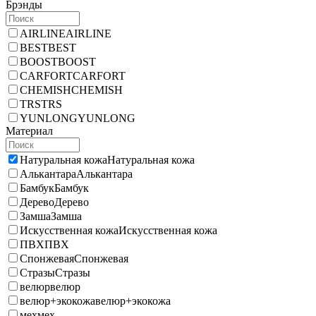
Брэнды
AIRLINE
AIRLINE
BEST
BEST
BOOST
BOOST
CARFORT
CARFORT
CHEMISH
CHEMISH
TRS
TRS
YUNLONG
YUNLONG
Материал
Натуральная кожа
Натуральная кожа
Алькантара
Алькантара
Бамбук
Бамбук
Дерево
Дерево
Замша
Замша
Искусственная кожа
Искусственная кожа
ПВХ
ПВХ
Спонжевая
Спонжевая
Стразы
Стразы
велюр
велюр
велюр+экокожа
велюр+экокожа
мех
мех