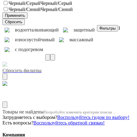
Черный/Серый
Черный/Серый
Черный/Синий
Черный/Синий
1
водоотталкивающий
защитный
износоустойчивый
массажный
с подогревом
Сбросить фильтры
Материал натуральная кожа
Товары не найдены
Попробуйте изменить критерии поиска ...
Затрудняетесь с выбором?
Воспользуйтесь гидом по выбору!
Есть вопросы?
Воспользуйтесь обратной связью!
Компания