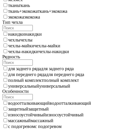
ткань
ткань
ткань+экокожа
ткань+экокожа
экокожа
экокожа
Тип чехла
накидки
накидки
чехлы
чехлы
чехлы-майки
чехлы-майки
чехлы-накидки
чехлы-накидки
Рядность
для заднего ряда
для заднего ряда
для переднего ряда
для переднего ряда
полный комплект
полный комплект
универсальный
универсальный
Особенности
водоотталкивающий
водоотталкивающий
защитный
защитный
износоустойчивый
износоустойчивый
массажный
массажный
с подогревом
с подогревом