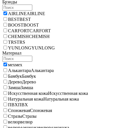
Брэнды
AIRLINE
AIRLINE
BEST
BEST
BOOST
BOOST
CARFORT
CARFORT
CHEMISH
CHEMISH
TRS
TRS
YUNLONG
YUNLONG
Материал
мех
мех
Алькантара
Алькантара
Бамбук
Бамбук
Дерево
Дерево
Замша
Замша
Искусственная кожа
Искусственная кожа
Натуральная кожа
Натуральная кожа
ПВХ
ПВХ
Спонжевая
Спонжевая
Стразы
Стразы
велюр
велюр
велюр+экокожа
велюр+экокожа