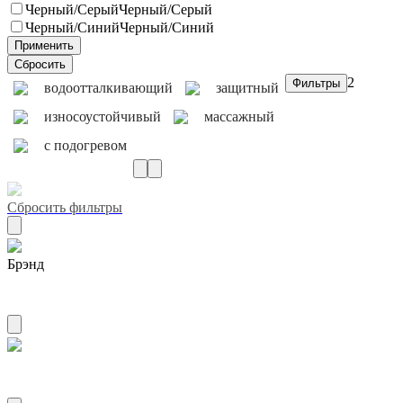
Черный/Серый
Черный/Серый
Черный/Синий
Черный/Синий
2
водоотталкивающий
защитный
износоустойчивый
массажный
с подогревом
Сбросить фильтры
Брэнд
AIRLINE
Материал мех