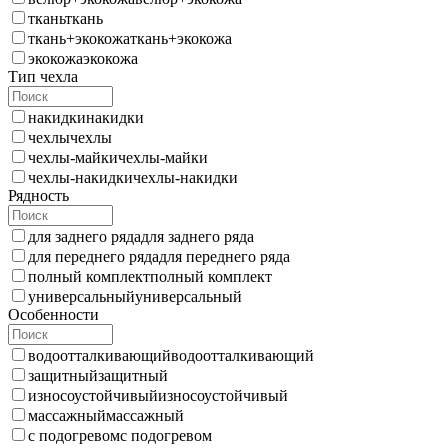
ткань
ткань
ткань+экокожа
ткань+экокожа
экокожа
экокожа
Тип чехла
накидки
накидки
чехлы
чехлы
чехлы-майки
чехлы-майки
чехлы-накидки
чехлы-накидки
Рядность
для заднего ряда
для заднего ряда
для переднего ряда
для переднего ряда
полный комплект
полный комплект
универсальный
универсальный
Особенности
водоотталкивающий
водоотталкивающий
защитный
защитный
износоустойчивый
износоустойчивый
массажный
массажный
с подогревом
с подогревом