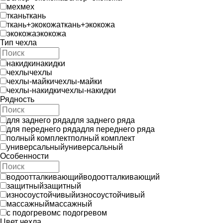
мех
мех
ткань
ткань
ткань+экокожа
ткань+экокожа
экокожа
экокожа
Тип чехла
накидки
накидки
чехлы
чехлы
чехлы-майки
чехлы-майки
чехлы-накидки
чехлы-накидки
Рядность
для заднего ряда
для заднего ряда
для переднего ряда
для переднего ряда
полный комплект
полный комплект
универсальный
универсальный
Особенности
водоотталкивающий
водоотталкивающий
защитный
защитный
износоустойчивый
износоустойчивый
массажный
массажный
с подогревом
с подогревом
Цвет чехла