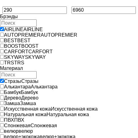
Брэнды
AIRLINE
AIRLINE
AUTOPREMIER
AUTOPREMIER
BEST
BEST
BOOST
BOOST
CARFORT
CARFORT
SKYWAY
SKYWAY
TRS
TRS
Материал
Стразы
Стразы
Алькантара
Алькантара
Бамбук
Бамбук
Дерево
Дерево
Замша
Замша
Искусственная кожа
Искусственная кожа
Натуральная кожа
Натуральная кожа
ПВХ
ПВХ
Спонжевая
Спонжевая
велюр
велюр
велюр+экокожа
велюр+экокожа