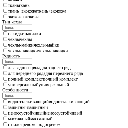
ткань
ткань
ткань+экокожа
ткань+экокожа
экокожа
экокожа
Тип чехла
накидки
накидки
чехлы
чехлы
чехлы-майки
чехлы-майки
чехлы-накидки
чехлы-накидки
Рядность
для заднего ряда
для заднего ряда
для переднего ряда
для переднего ряда
полный комплект
полный комплект
универсальный
универсальный
Особенности
водоотталкивающий
водоотталкивающий
защитный
защитный
износоустойчивый
износоустойчивый
массажный
массажный
с подогревом
с подогревом