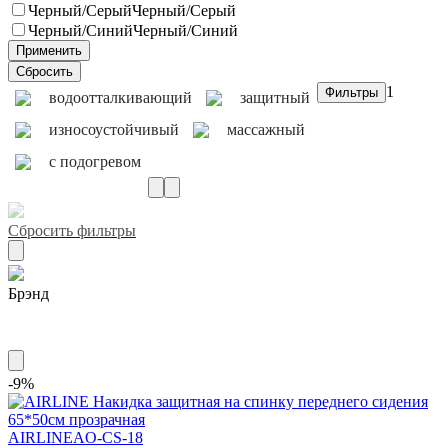
Черный/Серый
Черный/Серый
Черный/Синий
Черный/Синий
1
водоотталкивающий
защитный
износоустойчивый
массажный
с подогревом
Сбросить фильтры
Брэнд
AIRLINE
-9%
AIRLINE
AO-CS-18