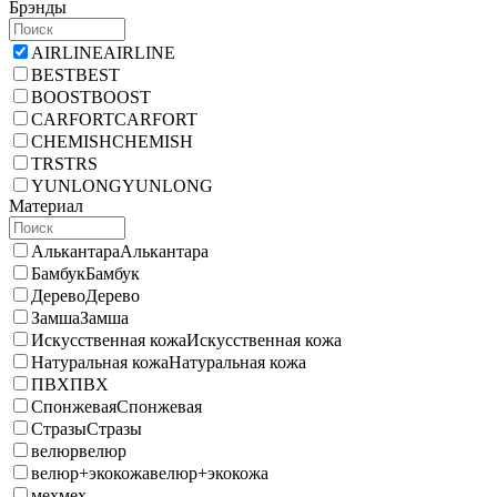
Брэнды
AIRLINE
AIRLINE
BEST
BEST
BOOST
BOOST
CARFORT
CARFORT
CHEMISH
CHEMISH
TRS
TRS
YUNLONG
YUNLONG
Материал
Алькантара
Алькантара
Бамбук
Бамбук
Дерево
Дерево
Замша
Замша
Искусственная кожа
Искусственная кожа
Натуральная кожа
Натуральная кожа
ПВХ
ПВХ
Спонжевая
Спонжевая
Стразы
Стразы
велюр
велюр
велюр+экокожа
велюр+экокожа
мех
мех