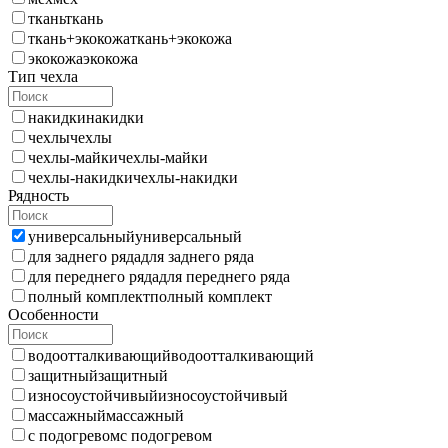
ткань
ткань
ткань+экокожа
ткань+экокожа
экокожа
экокожа
Тип чехла
накидки
накидки
чехлы
чехлы
чехлы-майки
чехлы-майки
чехлы-накидки
чехлы-накидки
Рядность
универсальный
универсальный
для заднего ряда
для заднего ряда
для переднего ряда
для переднего ряда
полный комплект
полный комплект
Особенности
водоотталкивающий
водоотталкивающий
защитный
защитный
износоустойчивый
износоустойчивый
массажный
массажный
с подогревом
с подогревом