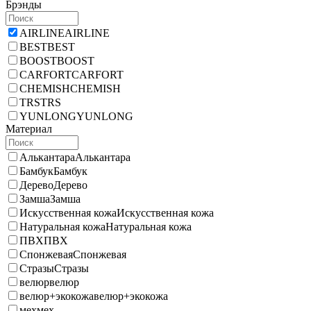
Брэнды
AIRLINE
AIRLINE
BEST
BEST
BOOST
BOOST
CARFORT
CARFORT
CHEMISH
CHEMISH
TRS
TRS
YUNLONG
YUNLONG
Материал
Алькантара
Алькантара
Бамбук
Бамбук
Дерево
Дерево
Замша
Замша
Искусственная кожа
Искусственная кожа
Натуральная кожа
Натуральная кожа
ПВХ
ПВХ
Спонжевая
Спонжевая
Стразы
Стразы
велюр
велюр
велюр+экокожа
велюр+экокожа
мех
мех