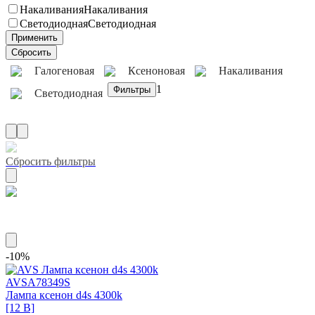
Накаливания
Накаливания
Светодиодная
Светодиодная
Галогеновая
Ксеноновая
Накаливания
1
Светодиодная
Сбросить фильтры
Маркировка ece d4s
-10%
AVS
A78349S
Лампа ксенон d4s 4300k
[12 В]