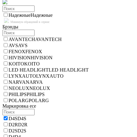
Надежные
Надежные
Минимум обращений в сервис
Брэнды
AVANTECH
AVANTECH
AVS
AVS
FENOX
FENOX
HIVISION
HIVISION
KOITO
KOITO
LED HEADLIGHT
LED HEADLIGHT
LYNXAUTO
LYNXAUTO
NARVA
NARVA
NEOLUX
NEOLUX
PHILIPS
PHILIPS
POLARG
POLARG
Маркировка ece
D4S
D4S
D2R
D2R
D2S
D2S
D4
D4