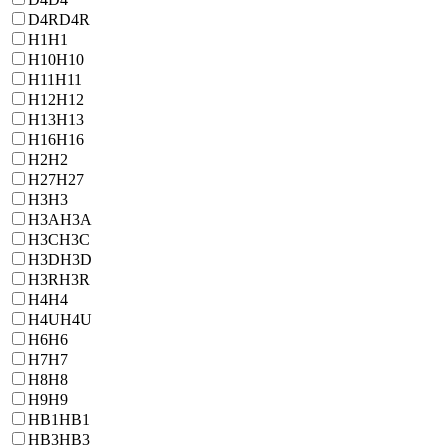
D4R
D4R
H1
H1
H10
H10
H11
H11
H12
H12
H13
H13
H16
H16
H2
H2
H27
H27
H3
H3
H3A
H3A
H3C
H3C
H3D
H3D
H3R
H3R
H4
H4
H4U
H4U
H6
H6
H7
H7
H8
H8
H9
H9
HB1
HB1
HB3
HB3