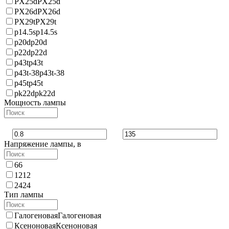
PX25d
PX25d
PX26d
PX26d
PX29t
PX29t
p14.5s
p14.5s
p20d
p20d
p22d
p22d
p43t
p43t
p43t-38
p43t-38
p45t
p45t
pk22d
pk22d
Мощность лампы
Напряжение лампы, в
6
6
12
12
24
24
Тип лампы
Галогеновая
Галогеновая
Ксеноновая
Ксеноновая