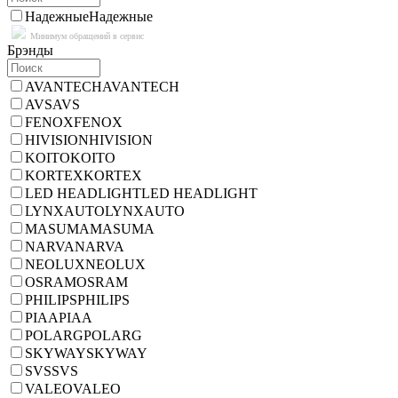
Надежные
Надежные
Минимум обращений в сервис
Брэнды
AVANTECH
AVANTECH
AVS
AVS
FENOX
FENOX
HIVISION
HIVISION
KOITO
KOITO
KORTEX
KORTEX
LED HEADLIGHT
LED HEADLIGHT
LYNXAUTO
LYNXAUTO
MASUMA
MASUMA
NARVA
NARVA
NEOLUX
NEOLUX
OSRAM
OSRAM
PHILIPS
PHILIPS
PIAA
PIAA
POLARG
POLARG
SKYWAY
SKYWAY
SVS
SVS
VALEO
VALEO