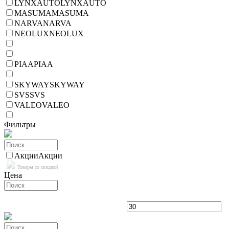
LYNXAUTO
LYNXAUTO
MASUMA
MASUMA
NARVA
NARVA
NEOLUX
NEOLUX
PIAA
PIAA
SKYWAY
SKYWAY
SVS
SVS
VALEO
VALEO
Фильтры
Акции
Акции
Товары со скидкой
Цена