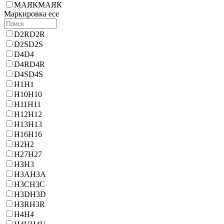
МАЯК
МАЯК
Маркировка ece
D2R
D2R
D2S
D2S
D4
D4
D4R
D4R
D4S
D4S
H1
H1
H10
H10
H11
H11
H12
H12
H13
H13
H16
H16
H2
H2
H27
H27
H3
H3
H3A
H3A
H3C
H3C
H3D
H3D
H3R
H3R
H4
H4