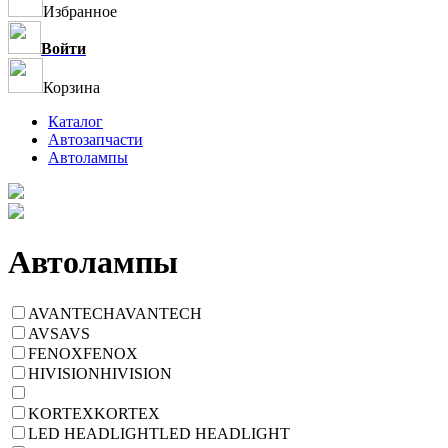
Избранное
Войти
Корзина
Каталог
Автозапчасти
Автолампы
Автолампы
AVANTECH
AVANTECH
AVS
AVS
FENOX
FENOX
HIVISION
HIVISION
KORTEX
KORTEX
LED HEADLIGHT
LED HEADLIGHT