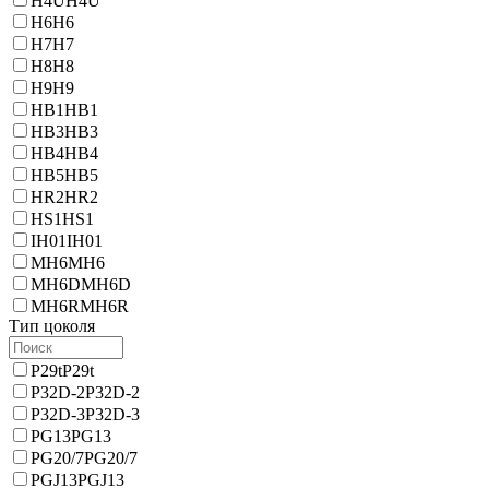
H4U
H4U
H6
H6
H7
H7
H8
H8
H9
H9
HB1
HB1
HB3
HB3
HB4
HB4
HB5
HB5
HR2
HR2
HS1
HS1
IH01
IH01
MH6
MH6
MH6D
MH6D
MH6R
MH6R
Тип цоколя
P29t
P29t
P32D-2
P32D-2
P32D-3
P32D-3
PG13
PG13
PG20/7
PG20/7
PGJ13
PGJ13