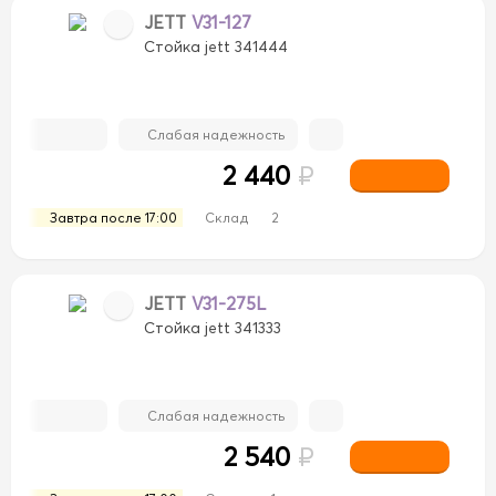
JETT
V31-127
Стойка jett 341444
Слабая надежность
2 440
₽
Завтра после 17:00
Склад
2
JETT
V31-275L
Стойка jett 341333
Слабая надежность
2 540
₽