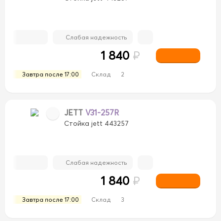
Слабая надежность
OUBLE FORCE
DOUBLE FORCE
FEBEST
FEBEST
F
1 840
₽
MASUMA
MASUMA
MILES
MILES
MONROE
MON
Завтра после 17:00
Склад
2
CO
TORR
TORR
TRIALLI
TRIALLI
JETT
V31-257R
Стойка jett 443257
Слабая надежность
1 840
₽
Завтра после 17:00
Склад
3