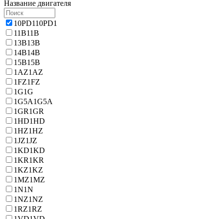
Название двигателя
10PD1
10PD1
11B
11B
13B
13B
14B
14B
15B
15B
1AZ
1AZ
1FZ
1FZ
1G
1G
1G5A
1G5A
1GR
1GR
1HD
1HD
1HZ
1HZ
1JZ
1JZ
1KD
1KD
1KR
1KR
1KZ
1KZ
1MZ
1MZ
1N
1N
1NZ
1NZ
1RZ
1RZ
1VD
1VD