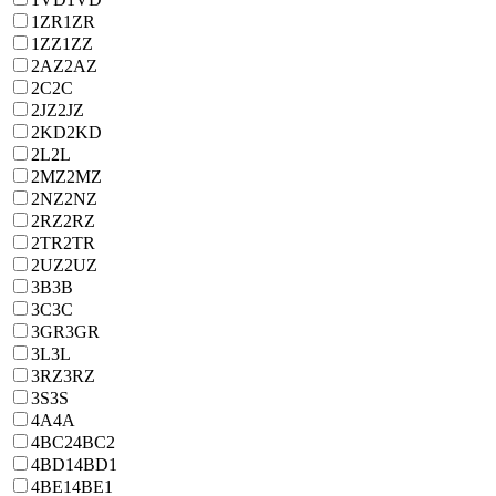
1ZR
1ZR
1ZZ
1ZZ
2AZ
2AZ
2C
2C
2JZ
2JZ
2KD
2KD
2L
2L
2MZ
2MZ
2NZ
2NZ
2RZ
2RZ
2TR
2TR
2UZ
2UZ
3B
3B
3C
3C
3GR
3GR
3L
3L
3RZ
3RZ
3S
3S
4A
4A
4BC2
4BC2
4BD1
4BD1
4BE1
4BE1