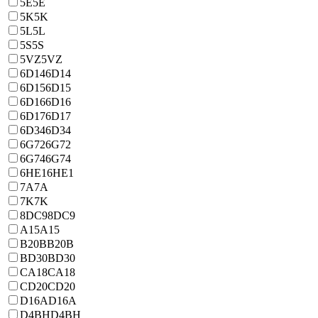
5E
5E
5K
5K
5L
5L
5S
5S
5VZ
5VZ
6D14
6D14
6D15
6D15
6D16
6D16
6D17
6D17
6D34
6D34
6G72
6G72
6G74
6G74
6HE1
6HE1
7A
7A
7K
7K
8DC9
8DC9
A15
A15
B20B
B20B
BD30
BD30
CA18
CA18
CD20
CD20
D16A
D16A
D4BH
D4BH