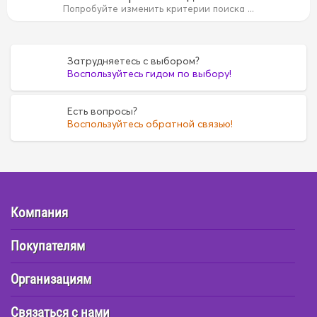
14B
15B
15B
1AZ
1AZ
1G
1G
1G5A
1G5A
1GR
Попробуйте изменить критерии поиска ...
35
4D55
4D55
4D56
4D56
4DR7
4DR7
4E
4E
6
FE6
FE6
G16A
G16A
H07C
H07C
H07D
H07D
Затрудняетесь с выбором?
Воспользуйтесь гидом по выбору!
Есть вопросы?
Воспользуйтесь обратной связью!
Компания
Покупателям
Организациям
Связаться с нами