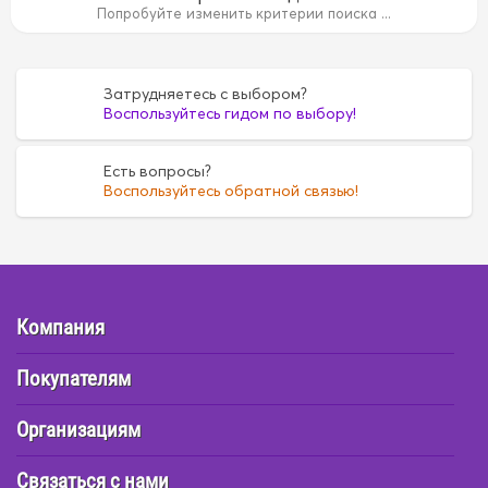
B
14B
15B
15B
1AZ
1AZ
1FZ
1FZ
1G
1G
1G5A
1
Попробуйте изменить критерии поиска ...
35
4D55
4D55
4D56
4D56
4DR7
4DR7
4E
4E
6
FE6
FE6
G16A
G16A
H07C
H07C
H07D
H07D
Затрудняетесь с выбором?
Воспользуйтесь гидом по выбору!
Есть вопросы?
Воспользуйтесь обратной связью!
Компания
Покупателям
Организациям
Связаться с нами