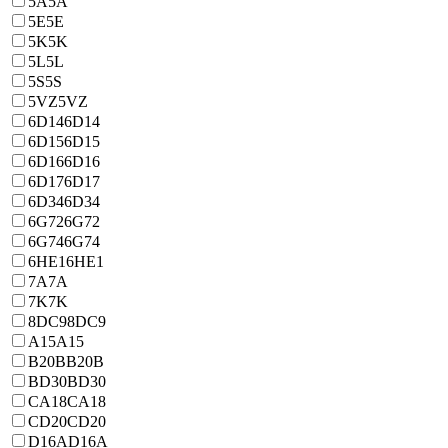
5A
5A
5E
5E
5K
5K
5L
5L
5S
5S
5VZ
5VZ
6D14
6D14
6D15
6D15
6D16
6D16
6D17
6D17
6D34
6D34
6G72
6G72
6G74
6G74
6HE1
6HE1
7A
7A
7K
7K
8DC9
8DC9
A15
A15
B20B
B20B
BD30
BD30
CA18
CA18
CD20
CD20
D16A
D16A