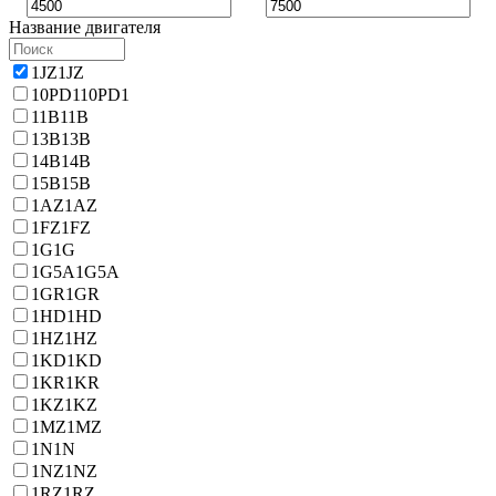
Название двигателя
1JZ
1JZ
10PD1
10PD1
11B
11B
13B
13B
14B
14B
15B
15B
1AZ
1AZ
1FZ
1FZ
1G
1G
1G5A
1G5A
1GR
1GR
1HD
1HD
1HZ
1HZ
1KD
1KD
1KR
1KR
1KZ
1KZ
1MZ
1MZ
1N
1N
1NZ
1NZ
1RZ
1RZ