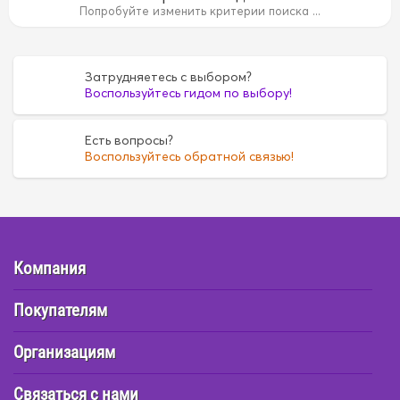
B
14B
15B
15B
1AZ
1AZ
1FZ
1FZ
1G
1G
1G5A
1
Попробуйте изменить критерии поиска ...
35
4D55
4D55
4D56
4D56
4DR7
4DR7
4E
4E
6
FE6
FE6
G16A
G16A
H07C
H07C
H07D
H07D
Затрудняетесь с выбором?
Воспользуйтесь гидом по выбору!
Есть вопросы?
Воспользуйтесь обратной связью!
Компания
Покупателям
Организациям
Связаться с нами