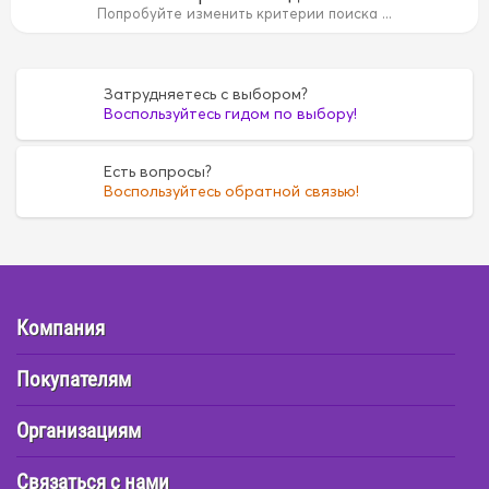
14B
15B
15B
1AZ
1AZ
1FZ
1FZ
1G
1G
1G5A
1
Попробуйте изменить критерии поиска ...
35
4D55
4D55
4D56
4D56
4DR7
4DR7
4E
4E
6
FE6
FE6
G16A
G16A
H07C
H07C
H07D
H07D
Затрудняетесь с выбором?
Воспользуйтесь гидом по выбору!
Есть вопросы?
Воспользуйтесь обратной связью!
Компания
Покупателям
Организациям
Связаться с нами