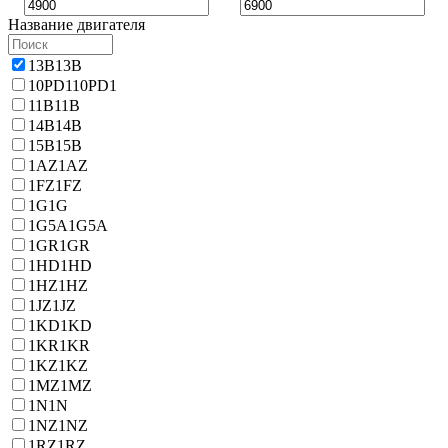
Название двигателя
13B
13B
10PD1
10PD1
11B
11B
14B
14B
15B
15B
1AZ
1AZ
1FZ
1FZ
1G
1G
1G5A
1G5A
1GR
1GR
1HD
1HD
1HZ
1HZ
1JZ
1JZ
1KD
1KD
1KR
1KR
1KZ
1KZ
1MZ
1MZ
1N
1N
1NZ
1NZ
1RZ
1RZ