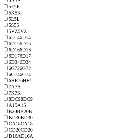
5A
5A
5E
5E
5K
5K
5L
5L
5S
5S
5VZ
5VZ
6D14
6D14
6D15
6D15
6D16
6D16
6D17
6D17
6D34
6D34
6G72
6G72
6G74
6G74
6HE1
6HE1
7A
7A
7K
7K
8DC9
8DC9
A15
A15
B20B
B20B
BD30
BD30
CA18
CA18
CD20
CD20
D16A
D16A