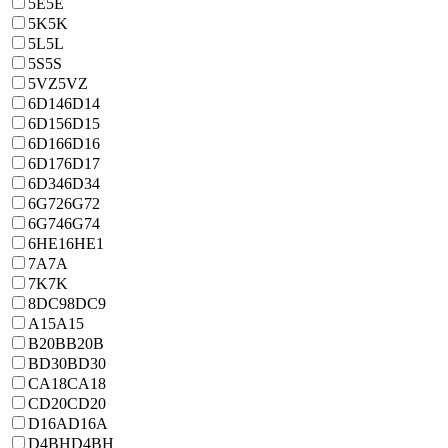
5E
5E
5K
5K
5L
5L
5S
5S
5VZ
5VZ
6D14
6D14
6D15
6D15
6D16
6D16
6D17
6D17
6D34
6D34
6G72
6G72
6G74
6G74
6HE1
6HE1
7A
7A
7K
7K
8DC9
8DC9
A15
A15
B20B
B20B
BD30
BD30
CA18
CA18
CD20
CD20
D16A
D16A
D4BH
D4BH