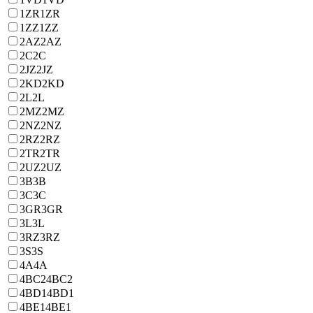
1ZR
1ZR
1ZZ
1ZZ
2AZ
2AZ
2C
2C
2JZ
2JZ
2KD
2KD
2L
2L
2MZ
2MZ
2NZ
2NZ
2RZ
2RZ
2TR
2TR
2UZ
2UZ
3B
3B
3C
3C
3GR
3GR
3L
3L
3RZ
3RZ
3S
3S
4A
4A
4BC2
4BC2
4BD1
4BD1
4BE1
4BE1