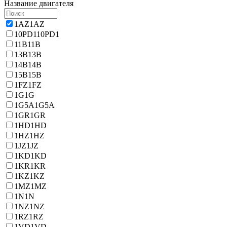
Название двигателя
1AZ
1AZ
10PD1
10PD1
11B
11B
13B
13B
14B
14B
15B
15B
1FZ
1FZ
1G
1G
1G5A
1G5A
1GR
1GR
1HD
1HD
1HZ
1HZ
1JZ
1JZ
1KD
1KD
1KR
1KR
1KZ
1KZ
1MZ
1MZ
1N
1N
1NZ
1NZ
1RZ
1RZ
1VD
1VD