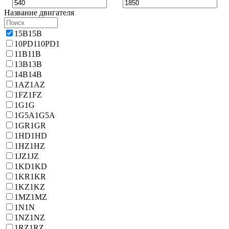
Название двигателя
15B
15B
10PD1
10PD1
11B
11B
13B
13B
14B
14B
1AZ
1AZ
1FZ
1FZ
1G
1G
1G5A
1G5A
1GR
1GR
1HD
1HD
1HZ
1HZ
1JZ
1JZ
1KD
1KD
1KR
1KR
1KZ
1KZ
1MZ
1MZ
1N
1N
1NZ
1NZ
1RZ
1RZ