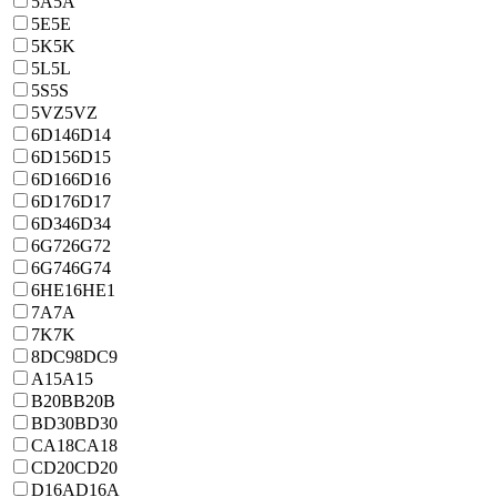
5A
5A
5E
5E
5K
5K
5L
5L
5S
5S
5VZ
5VZ
6D14
6D14
6D15
6D15
6D16
6D16
6D17
6D17
6D34
6D34
6G72
6G72
6G74
6G74
6HE1
6HE1
7A
7A
7K
7K
8DC9
8DC9
A15
A15
B20B
B20B
BD30
BD30
CA18
CA18
CD20
CD20
D16A
D16A