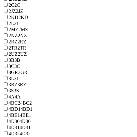
2C
2C
2JZ
2JZ
2KD
2KD
2L
2L
2MZ
2MZ
2NZ
2NZ
2RZ
2RZ
2TR
2TR
2UZ
2UZ
3B
3B
3C
3C
3GR
3GR
3L
3L
3RZ
3RZ
3S
3S
4A
4A
4BC2
4BC2
4BD1
4BD1
4BE1
4BE1
4D30
4D30
4D31
4D31
4D32
4D32