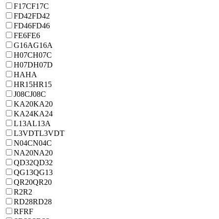
F17C
F17C
FD42
FD42
FD46
FD46
FE6
FE6
G16A
G16A
H07C
H07C
H07D
H07D
HA
HA
HR15
HR15
J08C
J08C
KA20
KA20
KA24
KA24
L13A
L13A
L3VDT
L3VDT
N04C
N04C
NA20
NA20
QD32
QD32
QG13
QG13
QR20
QR20
R2
R2
RD28
RD28
RF
RF