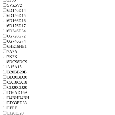
5S
5S
5VZ
5VZ
6D14
6D14
6D15
6D15
6D16
6D16
6D17
6D17
6D34
6D34
6G72
6G72
6G74
6G74
6HE1
6HE1
7A
7A
7K
7K
8DC9
8DC9
A15
A15
B20B
B20B
BD30
BD30
CA18
CA18
CD20
CD20
D16A
D16A
D4BH
D4BH
ED33
ED33
EF
EF
EJ20
EJ20