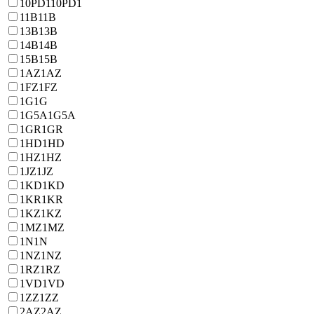
10PD1
10PD1
11B
11B
13B
13B
14B
14B
15B
15B
1AZ
1AZ
1FZ
1FZ
1G
1G
1G5A
1G5A
1GR
1GR
1HD
1HD
1HZ
1HZ
1JZ
1JZ
1KD
1KD
1KR
1KR
1KZ
1KZ
1MZ
1MZ
1N
1N
1NZ
1NZ
1RZ
1RZ
1VD
1VD
1ZZ
1ZZ
2AZ
2AZ