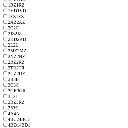
1RZ
1RZ
1VD
1VD
1ZZ
1ZZ
2AZ
2AZ
2C
2C
2JZ
2JZ
2KD
2KD
2L
2L
2MZ
2MZ
2NZ
2NZ
2RZ
2RZ
2TR
2TR
2UZ
2UZ
3B
3B
3C
3C
3GR
3GR
3L
3L
3RZ
3RZ
3S
3S
4A
4A
4BC2
4BC2
4BD1
4BD1