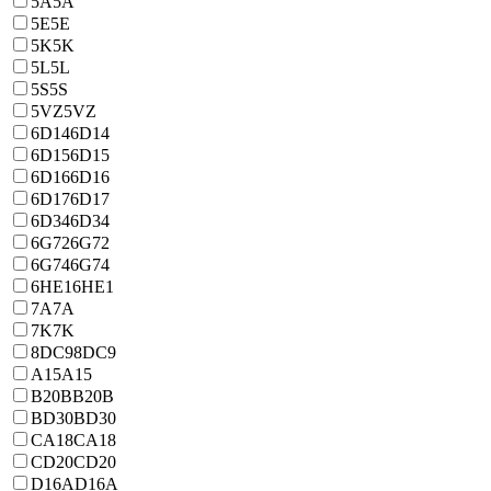
5A
5A
5E
5E
5K
5K
5L
5L
5S
5S
5VZ
5VZ
6D14
6D14
6D15
6D15
6D16
6D16
6D17
6D17
6D34
6D34
6G72
6G72
6G74
6G74
6HE1
6HE1
7A
7A
7K
7K
8DC9
8DC9
A15
A15
B20B
B20B
BD30
BD30
CA18
CA18
CD20
CD20
D16A
D16A