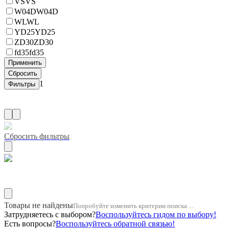
VS
VS
W04D
W04D
WL
WL
YD25
YD25
ZD30
ZD30
fd35
fd35
1
Сбросить фильтры
Название двигателя 1rz
Товары не найдены
Попробуйте изменить критерии поиска ...
Затрудняетесь с выбором?
Воспользуйтесь гидом по выбору!
Есть вопросы?
Воспользуйтесь обратной связью!