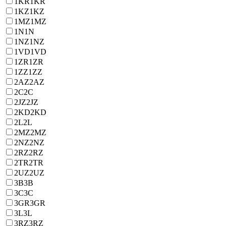
1KR
1KR
1KZ
1KZ
1MZ
1MZ
1N
1N
1NZ
1NZ
1VD
1VD
1ZR
1ZR
1ZZ
1ZZ
2AZ
2AZ
2C
2C
2JZ
2JZ
2KD
2KD
2L
2L
2MZ
2MZ
2NZ
2NZ
2RZ
2RZ
2TR
2TR
2UZ
2UZ
3B
3B
3C
3C
3GR
3GR
3L
3L
3RZ
3RZ