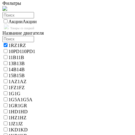
Фильтры
Акции
Акции
Товары со скидкой
Название двигателя
1RZ
1RZ
10PD1
10PD1
11B
11B
13B
13B
14B
14B
15B
15B
1AZ
1AZ
1FZ
1FZ
1G
1G
1G5A
1G5A
1GR
1GR
1HD
1HD
1HZ
1HZ
1JZ
1JZ
1KD
1KD