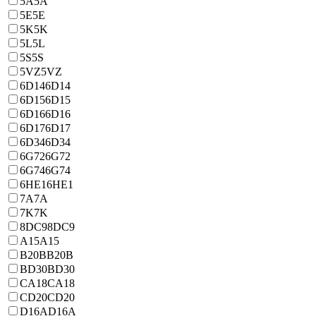
5A
5A
5E
5E
5K
5K
5L
5L
5S
5S
5VZ
5VZ
6D14
6D14
6D15
6D15
6D16
6D16
6D17
6D17
6D34
6D34
6G72
6G72
6G74
6G74
6HE1
6HE1
7A
7A
7K
7K
8DC9
8DC9
A15
A15
B20B
B20B
BD30
BD30
CA18
CA18
CD20
CD20
D16A
D16A