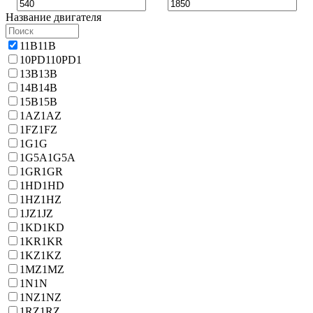
Название двигателя
11B
11B
10PD1
10PD1
13B
13B
14B
14B
15B
15B
1AZ
1AZ
1FZ
1FZ
1G
1G
1G5A
1G5A
1GR
1GR
1HD
1HD
1HZ
1HZ
1JZ
1JZ
1KD
1KD
1KR
1KR
1KZ
1KZ
1MZ
1MZ
1N
1N
1NZ
1NZ
1RZ
1RZ